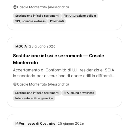
esistenti per tipologia e colore, rifacimento completo
Casale Monferrato (Alessandria)
dei bagni esistenti, posa di nuovi pavimenti e
rivestimenti, ritinteggiatura di tutti gli ambienti, il tutto
Sostituzione infissi e serramenti
Ristrutturazione edilizia
da realizzare nell'unità immobiliare sita in Casale M.to
SPA, sauna e wellness
Pavimenti
Via Sosso n. 31/F di proprietà del Sig. BAGAGLIA
Erminio.
SCIA
28 giugno 2026
Sostituzione infissi e serramenti — Casale
Monferrato
Accertamento di Conformità di U.I. residenziale: SCIA
in sanatoria per esecuzione di opere edili in difformità
dal Permesso Edilizio n.53 del 21.04.1971 e sua
Casale Monferrato (Alessandria)
Variante prot. n.16688 /1914 del 29/11/1972
consistenti in diversa distribuzione spazi interni e
Sostituzione infissi e serramenti
SPA, sauna e wellness
modifica di aperture esterne.
Intervento edilizio generico
Permesso di Costruire
25 giugno 2026