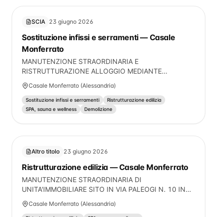
di fondazione del muro e al rifacimento del muro
interessato dalle spaccature.
SCIA
23 giugno 2026
Sostituzione infissi e serramenti — Casale
Monferrato
MANUTENZIONE STRAORDINARIA E
RISTRUTTURAZIONE ALLOGGIO MEDIANTE
DEMOLIZIONE PORZIONI TRAMEZZE INTERNE,
Casale Monferrato (Alessandria)
CHIUSURA APERTURE INTERNE CON MATTONI
FORATI AL FINE DI CREARE DIVERSA DISTRIBUZIONE
Sostituzione infissi e serramenti
Ristrutturazione edilizia
SPAZI INTERNI, INTONACATURA OVE NECESSARIO,
SPA, sauna e wellness
Demolizione
RASCHIATURA, RASATURA E TINTEGGIATURA
INTERNA AL CIVILE. RIMOZIONE E RIPRISTINO
PAVIMENTAZIONI E RIVESTIMENTI ESISTENTI.
RIMOZIONE E RIPRISTINO IMPIANTI A NORMA DI
Altro titolo
23 giugno 2026
LEGGE. INSTALLAZIONE NUOVI INVERTER INTERNI
Ristrutturazione edilizia — Casale Monferrato
PER CONDIZIONAMENTO LOCALI. SOSTITUZIONE
SERRAMENTI ESTERNI.
MANUTENZIONE STRAORDINARIA DI
UNITA'IMMOBILIARE SITO IN VIA PALEOGI N. 10 IN
COMUNE DI CASALE MONFERRATO. L'INTERVENTO
Casale Monferrato (Alessandria)
CONSISTE IN UNA DIVERSA DISTRIBUZIONE DEGLI