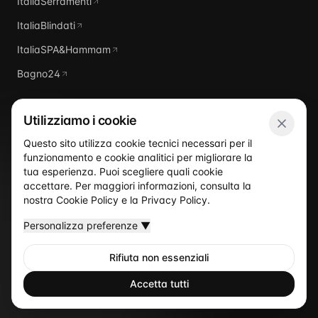
ItaliaSerramenti
ItaliaBlindati
ItaliaSPA&Hammam
Bagno24
Utilizziamo i cookie
Questo sito utilizza cookie tecnici necessari per il
funzionamento e cookie analitici per migliorare la
Italia
Piscine
tua esperienza. Puoi scegliere quali cookie
accettare. Per maggiori informazioni, consulta la
nostra
Cookie Policy
e la
Privacy Policy
.
Personalizza preferenze
▼
Rifiuta non essenziali
©
2026
Italia Piscine
— Un sito del network ItaliaProgettisti
Privacy Policy
Cookie Policy
Termini
Accetta tutti