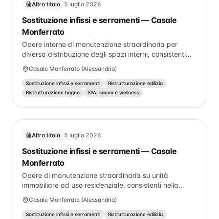
destinazione residenziale e non è mai st
Altro titolo
5 luglio 2026
Sostituzione infissi e serramenti — Casale
Monferrato
Opere interne di manutenzione straordinaria per
diversa distribuzione degli spazi interni, consistenti
nella demolizione di tramezzi non portanti tra
Casale Monferrato (Alessandria)
cucina/soggiorno e ingresso/soggiorno, finalizzata
alla creazione di un unico ambiente giorno;
Sostituzione infissi e serramenti
Ristrutturazione edilizia
realizzazione di nuova tramezzatura non portante in
Ristrutturazione bagno
SPA, sauna e wellness
ingresso/disimpegno per separazione zona
giorno/zona notte; rifacimento bagno e posa di nuova
pavimentazione interna mediante incollaggio su
pavimento esistente. Nessuna modifica a strutture,
Altro titolo
5 luglio 2026
prospetti.
Sostituzione infissi e serramenti — Casale
Monferrato
Opere di manutenzione straordinaria su unità
immobiliare ad uso residenziale, consistenti nella
ridefinizione della distribuzione interna degli spazi.
Casale Monferrato (Alessandria)
Nello specifico, l'intervento prevede la parziale
demolizione e il ribassamento del tramezzo divisorio
Sostituzione infissi e serramenti
Ristrutturazione edilizia