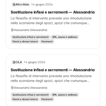
caratteri) non sufficiente.
Altro titolo
14 giugno 2026
Sostituzione infissi e serramenti — Alessandria
La filosofia di intervento prevede una rimodulazione
nella scansione degli spazi, spazi che comunque
hanno già subito nel tempo maneggiamenti per via
Alessandria (Alessandria)
delle necessità e usi. Gli interventi saranno di natura
edile (pareti in cartongesso, pavimentazioni,
Sostituzione infissi e serramenti
SPA, sauna e wellness
controsoffitti, infissi interni, nuovi servizi igienici, nuovi
Pareti e divisori interni
Pavimenti
arredi e portale iconico di ingresso) e impiantistici
(nuovo impianto di condizionamento e di ventilazione
meccanica).
CILA
14 giugno 2026
Sostituzione infissi e serramenti — Alessandria
La filosofia di intervento prevede una rimodulazione
nella scansione degli spazi, spazi che comunque
hanno già subito nel tempo maneggiamenti per via
Alessandria (Alessandria)
delle necessità e usi. Gli interventi saranno di natura
edile (pareti in cartongesso, pavimentazioni,
Sostituzione infissi e serramenti
SPA, sauna e wellness
controsoffitti, infissi interni, nuovi servizi igienici, nuovi
Pareti e divisori interni
Pavimenti
arredi e portale iconico di ingresso) e impiantistici