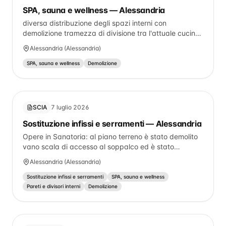
SPA, sauna e wellness — Alessandria
diversa distribuzione degli spazi interni con
demolizione tramezza di divisione tra l'attuale cucina
e l'adiacente camera e la realizzazione di disimpegno
Alessandria (Alessandria)
e ripostiglio nell'attuale corridoio di accesso alle
camere. tutto meglio indicato in relazione tecnico
SPA, sauna e wellness
Demolizione
descrittiva allegata
SCIA
7 luglio 2026
Sostituzione infissi e serramenti — Alessandria
Opere in Sanatoria: al piano terreno è stato demolito
vano scala di accesso al soppalco ed è stato
realizzato in altro sito, al piano primo diversa
Alessandria (Alessandria)
distribuzione degli spazi interni mediante demolizione
di muratura portante e tramezzi. Si precisa che
Sostituzione infissi e serramenti
SPA, sauna e wellness
attualmente il tutto risulta erroneamente censito come
Pareti e divisori interni
Demolizione
un'unica unità immobiliare avente destinazione
commerciale, ma il solo piano terreno risulta avete
detta destinazione mentre il piano primo risulta avere