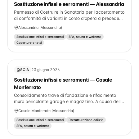
Sostituzione infissi e serramenti — Alessandria
Permesso di Costruire in Sanatoria per l'accertamento
di conformità di varianti in corso d'opera a precedenti
titoli abilitativi (C.E. n. 82/1977, Variante 13/08/1982,
Alessandria (Alessandria)
D.I.A. n. 954281/1995 e Variante n. 963187/1996).
Intervento di parziale modifica prospettica mediante
Sostituzione infissi e serramenti
SPA, sauna e wellness
prolungamento dell'abbaino sul fronte interno
Coperture e tetti
(prospetto giardino) e modesta redistribuzione degli
spazi interni (spostamento di porzione di
tramezzatura).
SCIA
23 giugno 2026
Sostituzione infissi e serramenti — Casale
Monferrato
Consolidamento trave di fondazione e rifacimento
muro pericolante garage e magazzino. A causa della
crescita dell'apparato radicale di un albero vicino al
Casale Monferrato (Alessandria)
muro perimetrale del garage, è stato danneggiato
l'appoggio del muro che oggi presenta importanti
Sostituzione infissi e serramenti
Ristrutturazione edilizia
crepe ed è a rischio crollo. Ci sono crepe iniziali anche
SPA, sauna e wellness
sul muro del magazzino attiguo. Per risolvere il
problema si procederà al consolidamento della trave