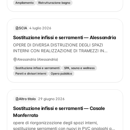
tra soggiorno e disimpegno. Si procederà al
Ampliamento
Ristrutturazione bagno
rifacimento completo del locale bagno, con lieve
ampliamento. È prevista, inoltre, la realizzazione di un
vano adibito a cabina armadio e la sostituzione
integrale degli infissi esterni.
SCIA
4 luglio 2026
Sostituzione infissi e serramenti — Alessandria
OPERE DI DIVERSA DISTRUZIONE DEGLI SPAZI
INTERNI CON REALIZZAZIONE DI TRAMEZZI IN
CARTONGESSO FINITI CON RASATURA AL CIVILE,
Alessandria (Alessandria)
FORMAZIONE DI CONTROPARETE INTERNA IN
CARTONGESSO ISOLATA, APERTURA DI FINESTRE
Sostituzione infissi e serramenti
SPA, sauna e wellness
SU CORTE DI PROPRIETA', FORMAZIONE DI PORTA E
Pareti e divisori interni
Opera pubblica
FINESTRA LATO STRADA /PIAZZETTA ,
ADEGUAMENTO IMPIANTI
Altro titolo
29 giugno 2026
Sostituzione infissi e serramenti — Casale
Monferrato
opere di riorganizzazione degli spazi interni,
sostituzione serramenti con nuovi in PVC analoghi agli