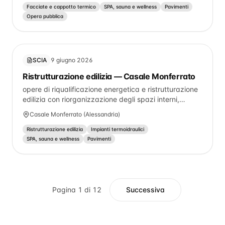
di carattere strutturale, non saranno modificate le
Facciate e cappotto termico
SPA, sauna e wellness
Pavimenti
aperture presenti in facciata lato strada ed in
Opera pubblica
facciata lato cortile.
SCIA
9 giugno 2026
Ristrutturazione edilizia — Casale Monferrato
opere di riqualificazione energetica e ristrutturazione
edilizia con riorganizzazione degli spazi interni,
rifacimento bagni e realizzazione di riscaldamento a
Casale Monferrato (Alessandria)
pavimento sostitutivo di quello esistente, il tutto da
realizzare nell'unità residenziale sita in Casale M.to
Ristrutturazione edilizia
Impianti termoidraulici
strada Alessandria n° 225/A
SPA, sauna e wellness
Pavimenti
Pagina
1
di
12
Successiva