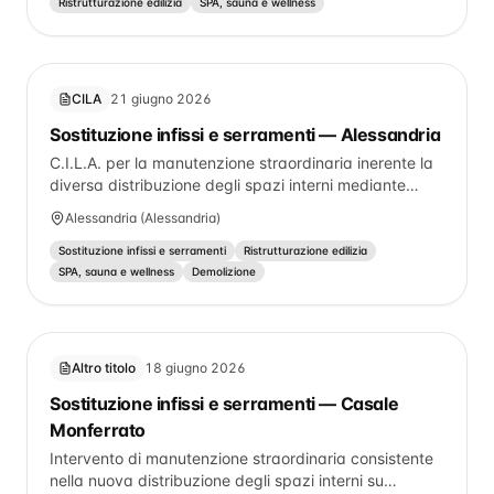
SPAZI INTERNI, SENZA MODIFICHE DI SAGOMA E
Ristrutturazione edilizia
SPA, sauna e wellness
VOLUME. l'OPERA PREVEDE UN CAMBIO DI
DESTINAZIONE D'USO DA UFFICIO A RESIDENZIALE,
QUINDI ALL'INTERNO DELLA STESSA CATEGORIA
CATASTALE.
CILA
21 giugno 2026
Sostituzione infissi e serramenti — Alessandria
C.I.L.A. per la manutenzione straordinaria inerente la
diversa distribuzione degli spazi interni mediante
demolizione/ricostruzione di tavolati e rifacimento del
Alessandria (Alessandria)
servizio igienico, con conseguente modifica
dell'assetto planimetrico, presso l'immobile di
Sostituzione infissi e serramenti
Ristrutturazione edilizia
proprietà della Sig.ra Marina BARBIERATO e sito in
SPA, sauna e wellness
Demolizione
Alessandria, Via Roberto Gandolfi n° 26/B.
Altro titolo
18 giugno 2026
Sostituzione infissi e serramenti — Casale
Monferrato
Intervento di manutenzione straordinaria consistente
nella nuova distribuzione degli spazi interni su