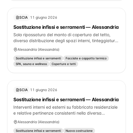
(nuovo impianto di condizionamento e di ventilazione
meccanica).
SCIA
11 giugno 2026
Sostituzione infissi e serramenti — Alessandria
Sola ripassatura del manto di copertura del tetto,
diversa distribuzione degli spazi interni, tinteggiatura
facciate e sostituzione persiane
Alessandria (Alessandria)
Sostituzione infissi e serramenti
Facciate e cappotto termico
SPA, sauna e wellness
Coperture e tetti
SCIA
11 giugno 2026
Sostituzione infissi e serramenti — Alessandria
Interventi interni ed esterni su fabbricato residenziale
e relative pertinenze consistenti nella diversa
distribuzione degli spazi, nella modifica dei prospetti
Alessandria (Alessandria)
mediante opere anche strutturali, previa ricostruzione
dello stato legittimo dell'immobile con individuazione
Sostituzione infissi e serramenti
Nuova costruzione