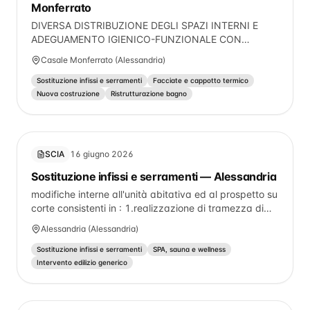
Monferrato
DIVERSA DISTRIBUZIONE DEGLI SPAZI INTERNI E
ADEGUAMENTO IGIENICO-FUNZIONALE CON
REALIZZAZIONE DI NANOCAPPOTTO INTERNO
Casale Monferrato (Alessandria)
SULLE PARETI PERIMETRALI, ADEGUAMENTO
RAPPORTI AEROLLUMINANTI LOCALI AL PIANO
Sostituzione infissi e serramenti
Facciate e cappotto termico
SEMINTERRATO, REALIZZAZIONE DI UN NUOVO
Nuova costruzione
Ristrutturazione bagno
DERVIZIO IGIENICO DOTATO DI AREAZIONE FORZATA
E ANTIBAGNO, IL TUTTO MANTENENDO LE
CARATTERISTICHE GENERALI DEL FABBRICATO
INVIARIATE.
SCIA
16 giugno 2026
Sostituzione infissi e serramenti — Alessandria
modifiche interne all'unità abitativa ed al prospetto su
corte consistenti in : 1.realizzazione di tramezza di
partizione 2.non esecuzione di ripostiglio in zona
Alessandria (Alessandria)
disimpegno 3.formazione di un secondo servizio
igienico cieco 4.modifiche al prospetto N che hanno
Sostituzione infissi e serramenti
SPA, sauna e wellness
interessato serramenti 5.modifiche al prospetto N per
Intervento edilizio generico
inserimento elemento di definizione proprietà ed altre
opere -tolleranze- come da relazione allegata alla
pratica edilizia. Spazio disponibile (max 500