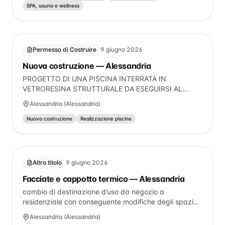
delle opere assentite e non realizzate di cui alla C.E.
SPA, sauna e wellness
n. 79 del 04/04/2012
Permesso di Costruire
9 giugno 2026
Nuova costruzione — Alessandria
PROGETTO DI UNA PISCINA INTERRATA IN
VETRORESINA STRUTTURALE DA ESEGUIRSI AL
FABBRICATO SITO IN ALESSANDRIA, VIA
Alessandria (Alessandria)
DELL'OSTERIETTA n. 18-20
Nuova costruzione
Realizzazione piscine
Altro titolo
9 giugno 2026
Facciate e cappotto termico — Alessandria
cambio di destinazione d’uso da negozio a
residenziale con conseguente modifiche degli spazi
interni e revisione degli impianti, dei rivestimenti delle
Alessandria (Alessandria)
pareti e dei pavimenti; non saranno realizzate opere