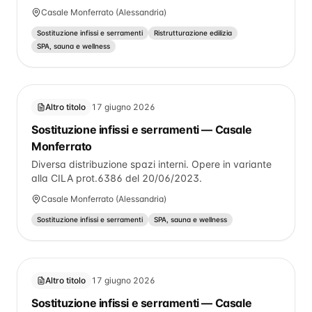
immobile sito in Via Savio n14 Casale M.to. Variante di
Casale Monferrato (Alessandria)
completamento alla C.I.L.A. n. 321/2025 del
31/10/2025
Sostituzione infissi e serramenti
Ristrutturazione edilizia
SPA, sauna e wellness
Altro titolo
17 giugno 2026
Sostituzione infissi e serramenti — Casale
Monferrato
Diversa distribuzione spazi interni. Opere in variante
alla CILA prot.6386 del 20/06/2023.
Casale Monferrato (Alessandria)
Sostituzione infissi e serramenti
SPA, sauna e wellness
Altro titolo
17 giugno 2026
Sostituzione infissi e serramenti — Casale