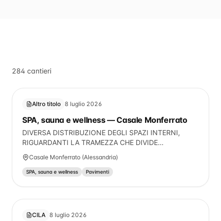
284
cantieri
Altro titolo
8 luglio 2026
SPA, sauna e wellness — Casale Monferrato
DIVERSA DISTRIBUZIONE DEGLI SPAZI INTERNI,
RIGUARDANTI LA TRAMEZZA CHE DIVIDE
L'INGRESSO DAL DISIMPEGNO (C.E. N. 64 DEL
Casale Monferrato (Alessandria)
1962), MENTRE ALLO STATO ATTUALE NON E'
PRESENTE; DIVERSA POSIZIONE DEL DIVISORIO TRA
SPA, sauna e wellness
Pavimenti
CAMERA E CUCINA.
CILA
8 luglio 2026