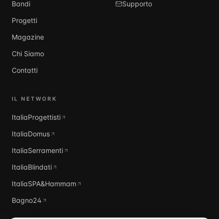
Bandi
Supporto
Progetti
Magazine
Chi Siamo
Contatti
IL NETWORK
ItaliaProgettisti
ItaliaDomus
ItaliaSerramenti
ItaliaBlindati
ItaliaSPA&Hammam
Bagno24