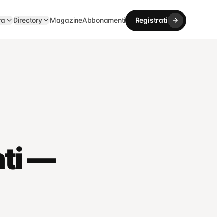
ra
Directory
Magazine
Abbonamenti
Registrati
nti —