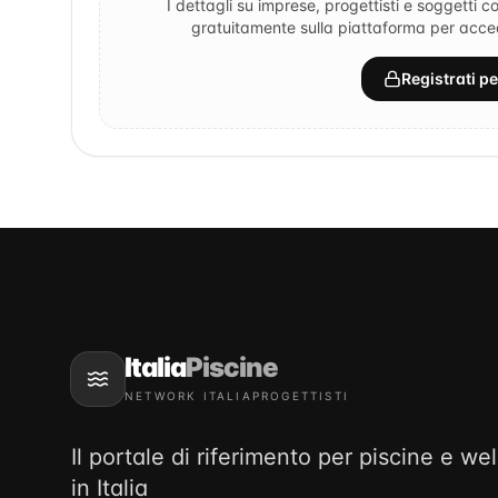
I dettagli su imprese, progettisti e soggetti co
gratuitamente sulla piattaforma per accede
Registrati p
Italia
Piscine
NETWORK ITALIAPROGETTISTI
Il portale di riferimento per piscine e we
in Italia