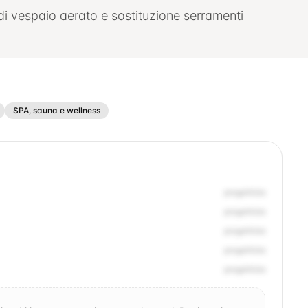
di vespaio aerato e sostituzione serramenti
SPA, sauna e wellness
progettista
progettista
progettista
progettista
progettista