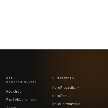
PER I
IL NETWORK
PROFESSIONISTI
ItaliaProgettisti
Registrati
ItaliaDomus
Piani Abbonamento
ItaliaSerramenti
Accedi