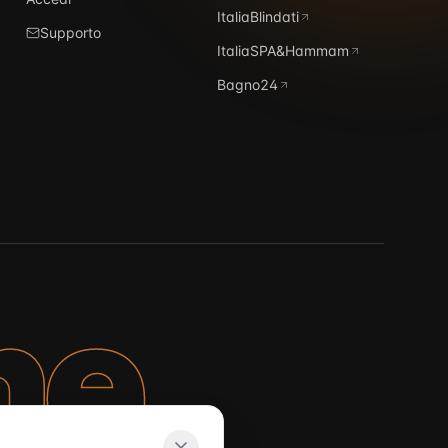
ItaliaBlindati
Supporto
ItaliaSPA&Hammam
Bagno24
ne