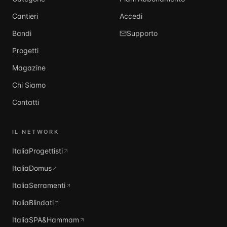
Cantieri
Accedi
Bandi
Supporto
Progetti
Magazine
Chi Siamo
Contatti
IL NETWORK
ItaliaProgettisti
ItaliaDomus
ItaliaSerramenti
ItaliaBlindati
ItaliaSPA&Hammam