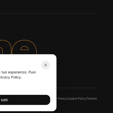
ne
la tua esperienza. Puoi
rivacy Policy
.
Privacy Policy
Cookie Policy
Termini
tutti