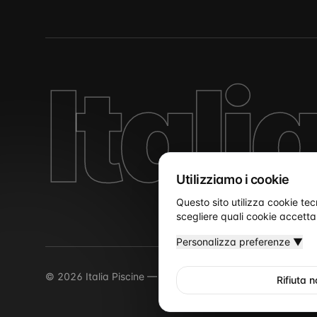
Itali
Utilizziamo i cookie
Questo sito utilizza cookie tec
scegliere quali cookie accetta
Personalizza preferenze
▼
©
2026
Italia Piscine
— Un sito del network ItaliaProgettis
Rifiuta 