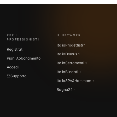
PER I
IL NETWORK
PROFESSIONISTI
ItaliaProgettisti
Registrati
ItaliaDomus
Piani Abbonamento
ItaliaSerramenti
Accedi
ItaliaBlindati
Supporto
ItaliaSPA&Hammam
Bagno24