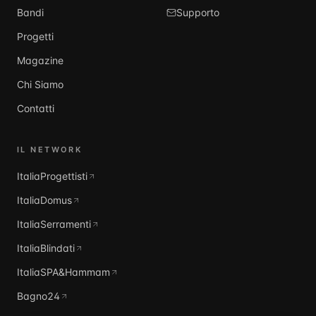
Bandi
Supporto
Progetti
Magazine
Chi Siamo
Contatti
IL NETWORK
ItaliaProgettisti
ItaliaDomus
ItaliaSerramenti
ItaliaBlindati
ItaliaSPA&Hammam
Bagno24