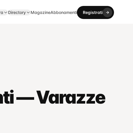
ra
Directory
Magazine
Abbonamenti
Registrati
nti — Varazze