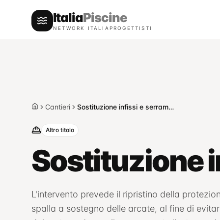
Italia
Piscine
NETWORK ITALIAPROGETTISTI
Cantieri
Sostituzione infissi e serramenti — Varazze
Home
Altro titolo
Sostituzione 
L'intervento prevede il ripristino della protezi
spalla a sostegno delle arcate, al fine di evita