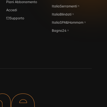
Piani Abbonamento
ItaliaSerramenti
Accedi
ItaliaBlindati
Supporto
ItaliaSPA&Hammam
Bagno24
ne