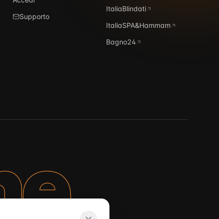
ItaliaBlindati
Supporto
ItaliaSPA&Hammam
Bagno24
ne