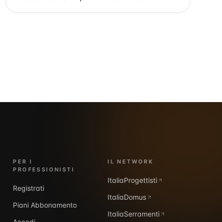
PER I
IL NETWORK
PROFESSIONISTI
ItaliaProgettisti
Registrati
ItaliaDomus
Piani Abbonamento
ItaliaSerramenti
Accedi