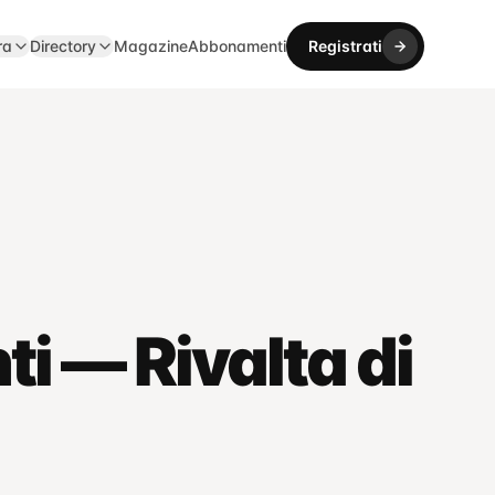
ra
Directory
Magazine
Abbonamenti
Registrati
ti — Rivalta di