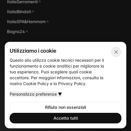
ItaliaSerramenti
ItaliaBlindati
ItaliaSPA&Hammam
Bagno24
Utilizziamo i cookie
Questo sito utilizza cookie tecnici necessari per il
funzionamento e cookie analitici per migliorare la
Italia
Piscine
tua esperienza. Puoi scegliere quali cookie
accettare. Per maggiori informazioni, consulta la
nostra
Cookie Policy
e la
Privacy Policy
.
Personalizza preferenze
▼
Rifiuta non essenziali
©
2026
Italia Piscine
— Un sito del network ItaliaProgettisti
Privacy Policy
Cookie Policy
Termini
Accetta tutti