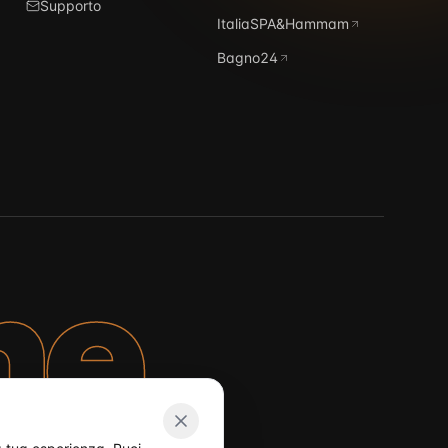
Supporto
ItaliaSPA&Hammam
Bagno24
ne