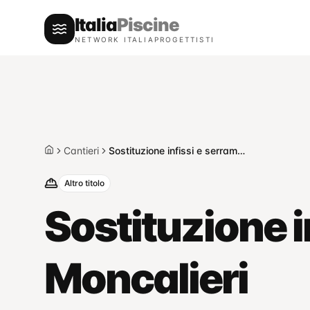
Italia
Piscine
NETWORK ITALIAPROGETTISTI
Cantieri
Sostituzione infissi e serramenti — Moncalieri
Home
Altro titolo
Sostituzione i
Moncalieri