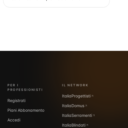
PER I
IL NETWORK
PROFESSIONISTI
ItaliaProgettisti
Registrati
ItaliaDomus
Piani Abbonamento
ItaliaSerramenti
Accedi
ItaliaBlindati