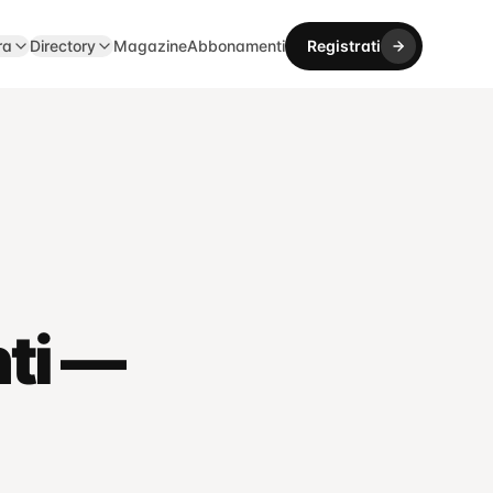
ra
Directory
Magazine
Abbonamenti
Registrati
nti —