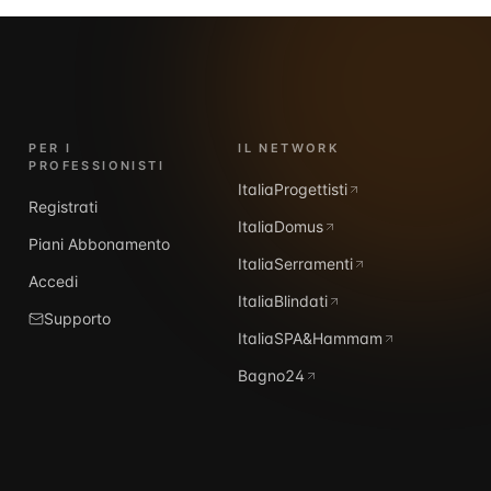
PER I
IL NETWORK
PROFESSIONISTI
ItaliaProgettisti
Registrati
ItaliaDomus
Piani Abbonamento
ItaliaSerramenti
Accedi
ItaliaBlindati
Supporto
ItaliaSPA&Hammam
Bagno24