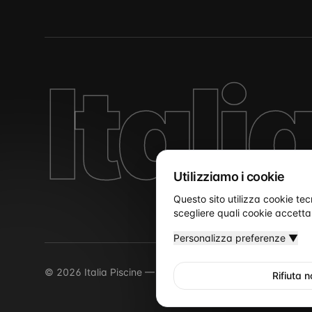
Itali
Utilizziamo i cookie
Questo sito utilizza cookie tec
scegliere quali cookie accetta
Personalizza preferenze
▼
©
2026
Italia Piscine
— Un sito del network ItaliaProgettis
Rifiuta 