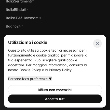
ItaliaSerramenti
ItaliaBlindati
ItaliaSPA&Hammam
Bagno24
Utilizziamo i cookie
Questo sito utilizza cookie tecnici necessari per il
funzionamento e cookie analitici per migliorare la
Italia
Piscine
tua esperienza. Puoi scegliere quali cookie
accettare. Per maggiori informazioni, consulta la
nostra
Cookie Policy
e la
Privacy Policy
.
Personalizza preferenze
▼
Rifiuta non essenziali
©
2026
Italia Piscine
— Un sito del network ItaliaProgettisti
Privacy Policy
Cookie Policy
Termini
Accetta tutti