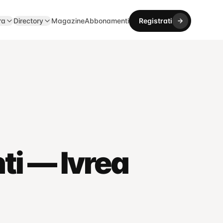
ra
Directory
Magazine
Abbonamenti
Registrati
ti — Ivrea