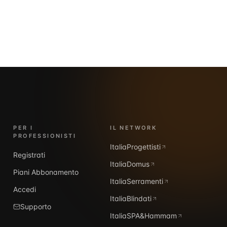
PER I
IL NETWORK
PROFESSIONISTI
ItaliaProgettisti
Registrati
ItaliaDomus
Piani Abbonamento
ItaliaSerramenti
Accedi
ItaliaBlindati
Supporto
ItaliaSPA&Hammam