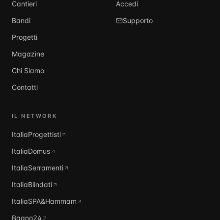
Cantieri
Accedi
Bandi
Supporto
Progetti
Magazine
Chi Siamo
Contatti
IL NETWORK
ItaliaProgettisti
ItaliaDomus
ItaliaSerramenti
ItaliaBlindati
ItaliaSPA&Hammam
Bagno24