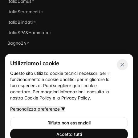
ItaliaDomus
ItaliaSerramenti
ItaliaBlindati
ItaliaSPA&Hammam
Bagno24
Utilizziamo i cookie
Questo sito utilizza cookie tecnici necessari per il
funzionamento e cookie analitici per migliorare la
Italia
Piscine
tua esperienza. Puoi scegliere quali cookie
accettare. Per maggiori informazioni, consulta la
nostra
Cookie Policy
e la
Privacy Policy
.
Personalizza preferenze
▼
Rifiuta non essenziali
©
2026
Italia Piscine
— Un sito del network ItaliaProgettisti
Privacy Policy
Cookie Policy
Termini
Accetta tutti