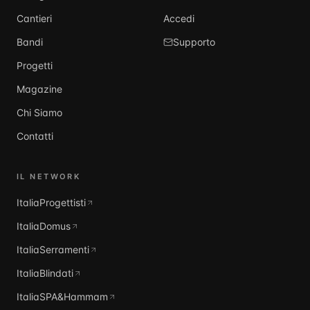
Cantieri
Accedi
Bandi
Supporto
Progetti
Magazine
Chi Siamo
Contatti
IL NETWORK
ItaliaProgettisti
ItaliaDomus
ItaliaSerramenti
ItaliaBlindati
ItaliaSPA&Hammam