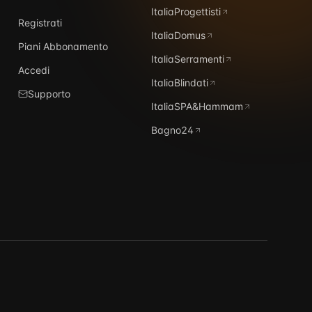
ItaliaProgettisti
Registrati
ItaliaDomus
Piani Abbonamento
ItaliaSerramenti
Accedi
ItaliaBlindati
Supporto
ItaliaSPA&Hammam
Bagno24