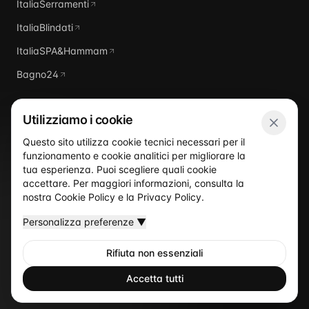
ItaliaSerramenti
ItaliaBlindati
ItaliaSPA&Hammam
Bagno24
Utilizziamo i cookie
Questo sito utilizza cookie tecnici necessari per il
funzionamento e cookie analitici per migliorare la
Italia
Piscine
tua esperienza. Puoi scegliere quali cookie
accettare. Per maggiori informazioni, consulta la
nostra
Cookie Policy
e la
Privacy Policy
.
Personalizza preferenze
▼
Rifiuta non essenziali
©
2026
Italia Piscine
— Un sito del network ItaliaProgettisti
Privacy Policy
Cookie Policy
Termini
Accetta tutti