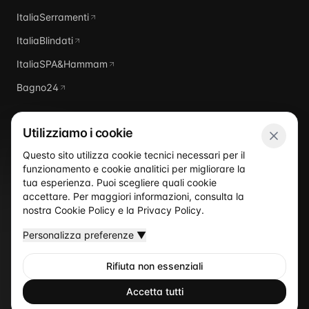
ItaliaSerramenti
ItaliaBlindati
ItaliaSPA&Hammam
Bagno24
Utilizziamo i cookie
Questo sito utilizza cookie tecnici necessari per il
funzionamento e cookie analitici per migliorare la
Italia
Piscine
tua esperienza. Puoi scegliere quali cookie
accettare. Per maggiori informazioni, consulta la
nostra
Cookie Policy
e la
Privacy Policy
.
Personalizza preferenze
▼
Rifiuta non essenziali
©
2026
Italia Piscine
— Un sito del network ItaliaProgettisti
Privacy Policy
Cookie Policy
Termini
Accetta tutti