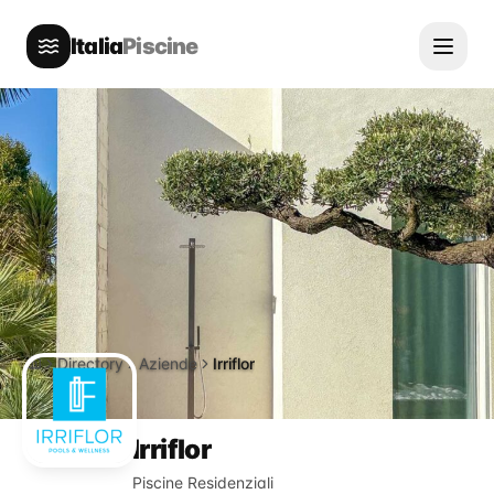
Italia
Piscine
Directory
Aziende
Irriflor
Home
Irriflor
Piscine Residenziali