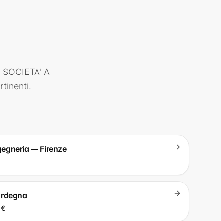
 SOCIETA' A
rtinenti.
ingegneria — Firenze
ardegna
 €