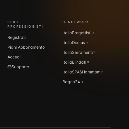
PER I
IL NETWORK
PROFESSIONISTI
ItaliaProgettisti
Registrati
ItaliaDomus
Piani Abbonamento
ItaliaSerramenti
Accedi
ItaliaBlindati
Supporto
ItaliaSPA&Hammam
Bagno24