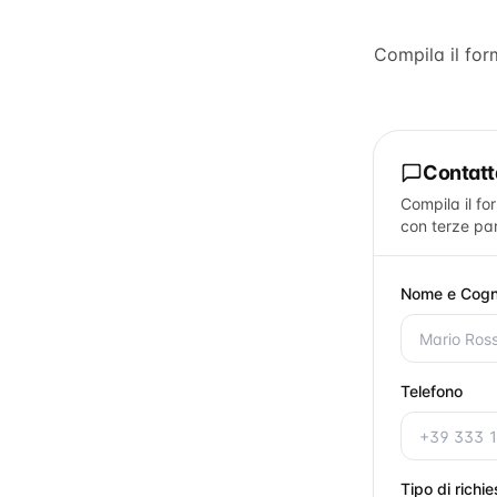
Compila il fo
Contat
Compila il fo
con terze par
Nome e Cog
Telefono
Tipo di richi