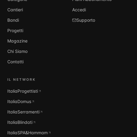
Cantieri
Accedi
Bandi
Supporto
Progetti
Magazine
Chi Siamo
Contatti
IL NETWORK
ItaliaProgettisti
ItaliaDomus
ItaliaSerramenti
ItaliaBlindati
ItaliaSPA&Hammam