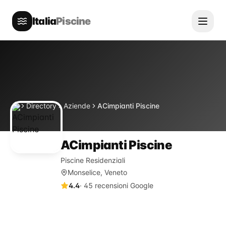
Italia
Piscine
Directory
Aziende
ACimpianti Piscine
Home
ACimpianti Piscine
Piscine Residenziali
Monselice, Veneto
4.4
·
45
recensioni Google